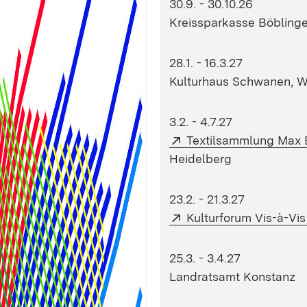
30.9. - 30.10.26
Kreissparkasse Böbling
28.1. - 16.3.27
Kulturhaus Schwanen, W
3.2. - 4.7.27
Extern:
Textilsammlung Max 
Heidelberg
23.2. - 21.3.27
Extern:
Kulturforum Vis-à-Vis
25.3. - 3.4.27
Landratsamt Konstanz