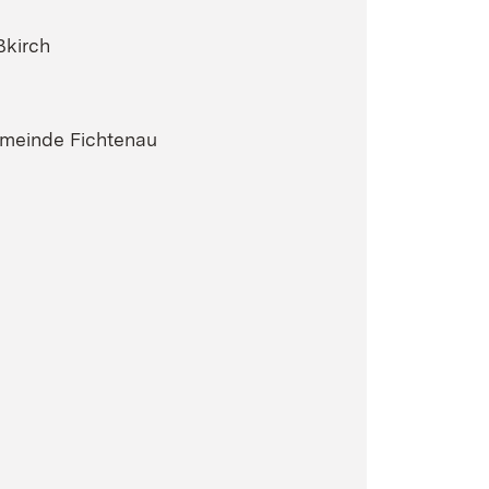
ßkirch
emeinde Fichtenau