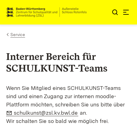
Zum Inhalt springen
Link zur Startseite
Service
Interner Bereich für
SCHULKUNST-Teams
Wenn Sie Mitglied eines SCHULKUNST-Teams
sind und einen Zugang zur internen moodle-
Plattform möchten, schreiben Sie uns bitte über
E-Mail:
(Öffnet in neuem Fenste
schulkunst@zsl.kv.bwl.de
an.
Wir schalten Sie so bald wie möglich frei.