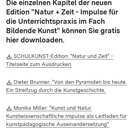
Die einzelnen Kapitel der neuen
Edition "
Natur + Zeit - Impulse für
die Unterrichtspraxis im Fach
Bildende Kunst
" können Sie gratis
hier downloaden.
Download:
SCHULKUNST-Edition: "Natur und Zeit" -
(Öffnet in neuem Fenster)
Titelseite zum Ausdrucken
Download:
Dieter Brunner: "Von den Pyramiden bis heute.
(Öffnet in 
Ein Streifzug durch die Kunstgeschichte.
Download:
Monika Miller: "Kunst und Natur.
Kunstwissenschaftliche Impulse als Leitfaden für
(Öffnet in
kunstpädagogische Auseinandersetzung"