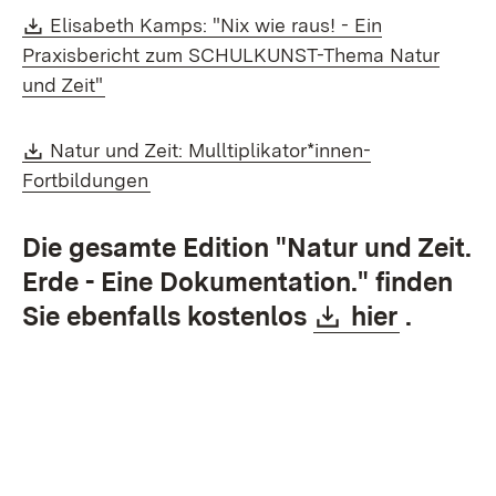
Download:
Elisabeth Kamps: "Nix wie raus! - Ein
Praxisbericht zum SCHULKUNST-Thema Natur
(Öffnet in neuem Fenster)
und Zeit"
Download:
Natur und Zeit: Mulltiplikator*innen-
(Öffnet in neuem Fenster)
Fortbildungen
Die gesamte Edition "
Natur und Zeit.
Erde - Eine Dokumentation
." finden
Download:
(Öffnet
Sie ebenfalls kostenlos
hier
.