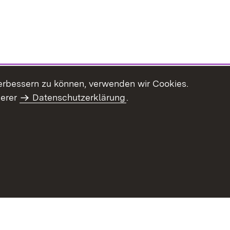
erbessern zu können, verwenden wir Cookies.
serer
Datenschutzerklärung
.
haltsübersicht
Kontakt
Impressum
Datenschutz
Benut