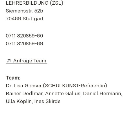
LEHRERBILDUNG (ZSL)
Siemensstr. 52b
70469 Stuttgart
0711 820859-60
0711 820859-69
Extern:
(Öffnet in neuem Fenster)
Anfrage Team
Team:
Dr. Lisa Gonser (SCHULKUNST-Referentin)
Rainer Dedlmar, Annette Gallus, Daniel Hermann,
Ulla Köplin, Ines Skirde