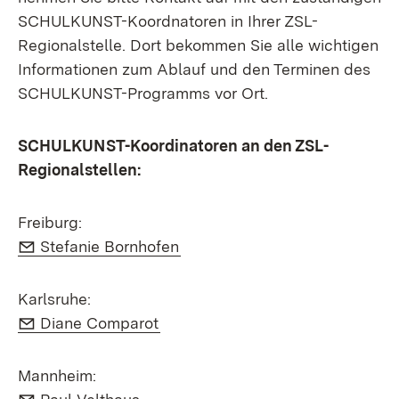
SCHULKUNST-Koordnatoren in Ihrer ZSL-
Regionalstelle. Dort bekommen Sie alle wichtigen
Informationen zum Ablauf und den Terminen des
SCHULKUNST-Programms vor Ort.
SCHULKUNST-Koordinatoren an den ZSL-
Regionalstellen:
Freiburg:
E-Mail:
(Öffnet in neuem Fenster)
Stefanie Bornhofen
Karlsruhe:
E-Mail:
(Öffnet in neuem Fenster)
Diane Comparot
Mannheim:
E-Mail:
(Öffnet in neuem Fenster)