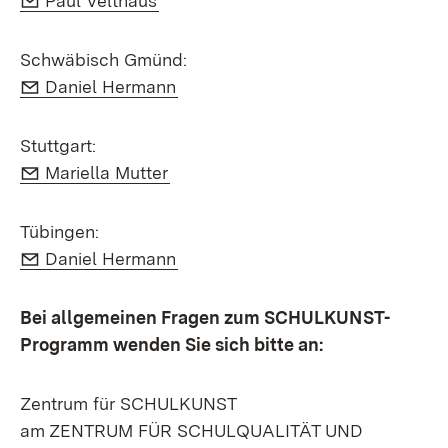
Paul Velthaus
Schwäbisch Gmünd:
E-Mail:
(Öffnet in neuem Fenster)
Daniel Hermann
Stuttgart:
E-Mail:
(Öffnet in neuem Fenster)
Mariella Mutter
Tübingen:
E-Mail:
(Öffnet in neuem Fenster)
Daniel Hermann
Bei allgemeinen Fragen zum SCHULKUNST-
Programm wenden Sie sich bitte an:
Zentrum für SCHULKUNST
am ZENTRUM FÜR SCHULQUALITÄT UND