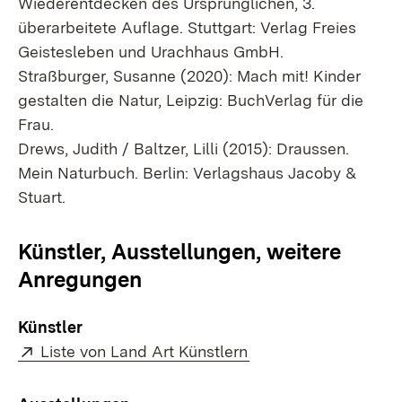
Wiederentdecken des Ursprünglichen, 3.
überarbeitete Auflage. Stuttgart: Verlag Freies
Geistesleben und Urachhaus GmbH.
Straßburger, Susanne (2020): Mach mit! Kinder
gestalten die Natur, Leipzig: BuchVerlag für die
Frau.
Drews, Judith / Baltzer, Lilli (2015): Draussen.
Mein Naturbuch. Berlin: Verlagshaus Jacoby &
Stuart.
Künstler, Ausstellungen, weitere
Anregungen
Künstler
Extern:
(Öffnet in neuem Fen
Liste von Land Art Künstlern