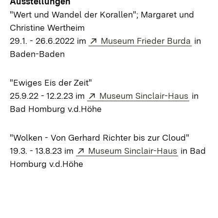
Ausstellungen
"Wert und Wandel der Korallen"; Margaret und
Christine Wertheim
Extern:
(Öffne
29.1. - 26.6.2022 im
Museum Frieder Burda
in
Baden-Baden
"Ewiges Eis der Zeit"
Extern:
(Öffnet
25.9.22 - 12.2.23 im
Museum Sinclair-Haus
in
Bad Homburg v.d.Höhe
"Wolken - Von Gerhard Richter bis zur Cloud"
Extern:
(Öffnet i
19.3. - 13.8.23 im
Museum Sinclair-Haus
in Bad
Homburg v.d.Höhe